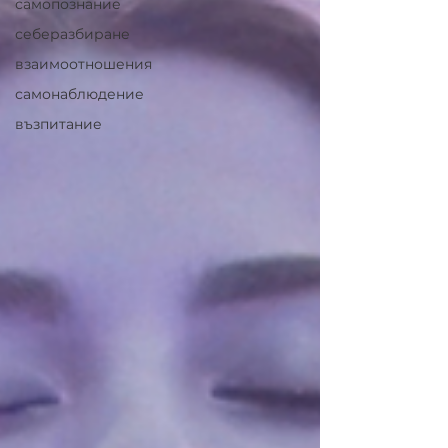
самопознание
себеразбиране
взаимоотношения
самонаблюдение
възпитание