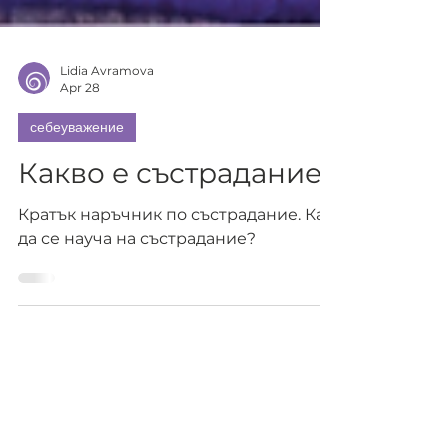
Lidia Avramova
Apr 28
себеуважение
Какво е състрадание?
Кратък наръчник по състрадание. Как
да се науча на състрадание?