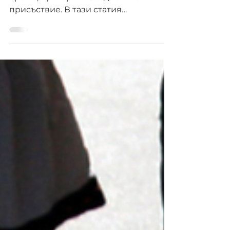
обръщам на детето?
Вниманието към детето не е просто
време, прекарано заедно. То е
присъствие. В тази статия
разглеждам трите нива на внимание
към детето – ниско, здравословно и
прекомерно – и как всяко от тях
влияе на развитието, самочувствието
и усещането за стойност у детето.