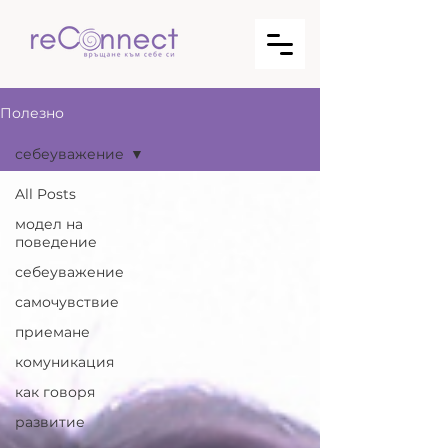
Полезно
себеуважение
All Posts
модел на
поведение
себеуважение
самочувствие
приемане
комуникация
как говоря
развитие