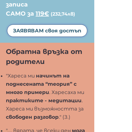
записа
САМО за
119€
(232,74лв)
ЗАЯВЯВАМ своя достъп
Обратна връзка от
родители
"Хареса ми
начинът на
поднесената “теория” с
много примери
. Харесаха ми
практиките - медитации
.
Хареса ми възможността за
свободен разговор
." (З.)
".... вярата, че всеки ден
мога