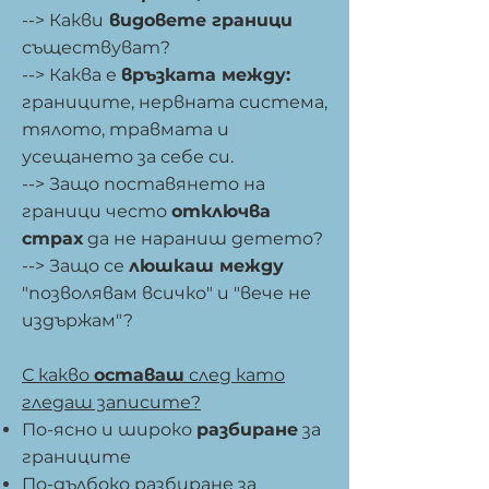
--> Какви
видовете граници
съществуват?
--> Каква е
връзката между:
границите, нервната система,
тялото, травмата и
усещането за себе си.
--> Защо поставянето на
граници често
отключва
страх
да не нараниш детето?
--> Защо се
люшкаш между
"позволявам всичко" и "вече не
издържам"?
С какво
оставаш
след като
гледаш записите?
По-ясно и широко
разбиране
за
границите
По-дълбоко разбиране за