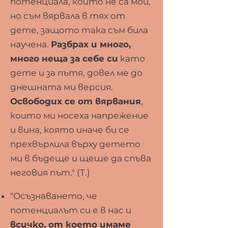
потенциала, които не са мои,
но съм вярвала в тях от
дете, защото така съм била
научена.
Разбрах и много,
много неща за себе си
като
дете и за пътя, довел ме до
днешната ми версия.
Освободих се от вярвания
,
които ми носеха напрежение
и вина, която иначе би се
прехвърлила върху детето
ми в бъдеще и щеше да спъва
неговия път." (Т.)
"Осъзнаването, че
потенциалът си е в нас и
всичко, от което имаме