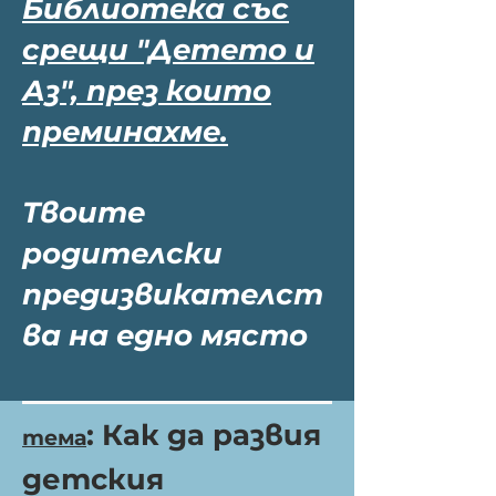
Библиотека със
срещи "Детето и
Аз", през които
преминахме.
Твоите
родителски
предизвикателст
ва на едно място
: Как да развия
тема
детския