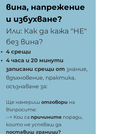
вина, напрежение
и избухване?
Или: Как да кажа "НЕ"
без вина?
4 срещи
4 часа и 20 минути
записани срещи от
знание,
вдъхновение, практика,
осъзнаване за:
Ще намериш
отговори
на
въпросите:
--> Кои са
причините
поради,
които не успяваш да
поставиш граници?