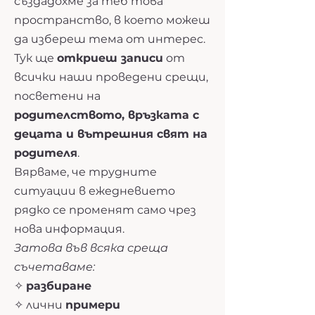
създадохме за теб това
пространство, в което можеш
да избереш тема от интерес.
Тук ще
откриеш записи
от
всички наши проведени срещи,
посветени на
родителството, връзката с
децата и вътрешния свят на
родителя
.
Вярваме, че трудните
ситуации в ежедневието
рядко се променят само чрез
нова информация.
Затова във всяка среща
съчетаваме:
✧
разбиране
✧ лични
примери