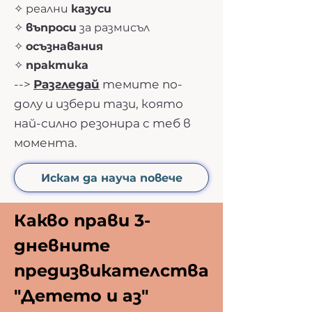
✧ реални
казуси
✧
въпроси
за размисъл
✧
осъзнавания
✧
практика
-->
Разгледай
темите по-
долу и избери тази, която
най-силно резонира с теб в
момента.
Искам да науча повече
Какво прави 3-
дневните
предизвикателства
"Детето и аз"