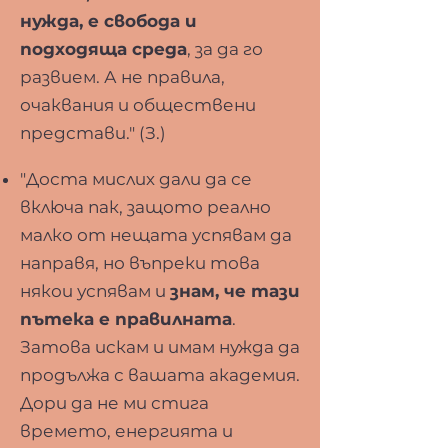
нужда, е свобода и
подходяща среда
, за да го
развием. А не правила,
очаквания и обществени
представи." (З.)
"Доста мислих дали да се
включа пак, защото реално
малко от нещата успявам да
направя, но въпреки това
някои успявам и
знам, че тази
пътека е правилната
.
Затова искам и имам нужда да
продължа с вашата академия.
Дори да не ми стига
времето, енергията и