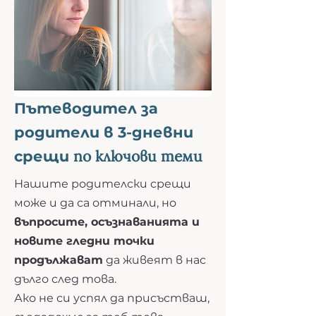
Пътеводител за
родители в 3-дневни
по ключови теми
срещи
Нашите родителски срещи
може и да са отминали, н
о
въпросите, осъзнаванията и
новите гледни точки
продължават
да живеят в нас
дълго след това.
Ако не си успял да присъстваш,