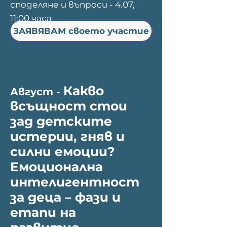
споделяне и въпроси - 4.07,
11:00 часа
ЗАЯВЯВАМ своето участие
Какво
Август -
всъщност стои
зад детските
истерии, гняв и
силни емоции?
Емоционална
интелигентност
за деца – фази и
етапи на