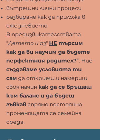
вътрешни лични процеси
разбиране как да приложа в
ежедневието
В предизвикателствата
"
Детето и аз
"
НЕ
търсим
как да ви научим да бъдете
перфектния родител?
“. Ние
създаваме условията ти
сам
да откриеш и намериш
своя начин
как да се връщаш
към баланс и да бъдеш
гъвкав
спрямо постоянно
променящата се семейна
среда.