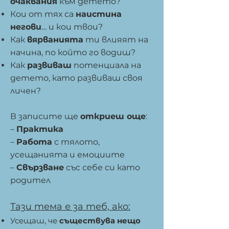
очаквания
към детето?
Кои от тях са
наистина
негови
… и кои твои?
Как
вярванията
ти влияят на
начина, по който го водиш?
Как
развиваш
потенциала на
детето, като развиваш своя
личен?
В записите ще
откриеш още
:
–
Практика
–
Работа
с тялото,
усещанията и емоциите
–
Свързване
със себе си като
родител
Тази тема е за теб, ако:
Усещаш, че
съществува нещо