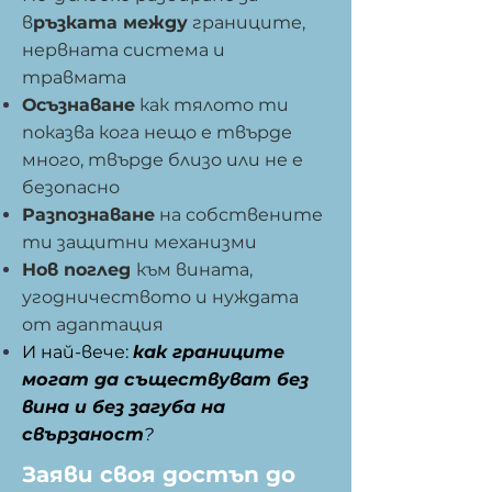
в
ръзката между
границите,
нервната система и
травмата
Осъзнаване
как тялото ти
показва кога нещо е твърде
много, твърде близо или не е
безопасно
Разпознаване
на собствените
ти защитни механизми
Нов поглед
към вината,
угодничеството и нуждата
от адаптация
И най-вече:
как границите
могат да съществуват без
вина и без загуба на
свързаност
?
Заяви своя достъп до