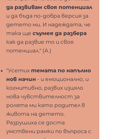
да развивам своя потенциал
и да бъда по-добра версия за
детето ми. И надеждата, че
така ще
съумея да разбера
как да развие то и своя
потенциал." (А.)
"Усетих
темата по напълно
нов начин
- и емоционално, и
когнитивно, развих изцяло
нова чувствителност за
ролята ми като родител в
живота на детето.
Разрушиха се доста
умствени рамки по въпроса с