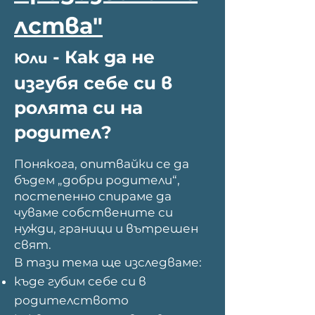
лства"
-
Как да не
Юли
изгубя себе си в
ролята си на
родител?
Понякога, опитвайки се да
бъдем „добри родители“,
постепенно спираме да
чуваме собствените си
нужди, граници и вътрешен
свят.
В тази тема ще изследваме:
къде губим себе си в
родителството