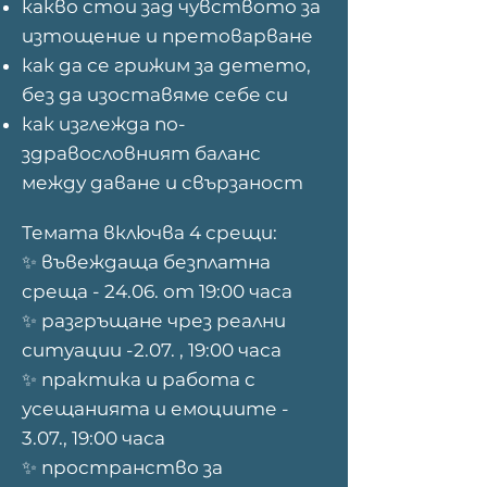
какво стои зад чувството за
изтощение и претоварване
как да се грижим за детето,
без да изоставяме себе си
как изглежда по-
здравословният баланс
между даване и свързаност
Темата включва 4 срещи:
✨ въвеждаща безплатна
среща - 24.06. от 19:00 часа
✨ разгръщане чрез реални
ситуации -2.07. , 19:00 часа
✨ практика и работа с
усещанията и емоциите -
3.07., 19:00 часа
✨ пространство за