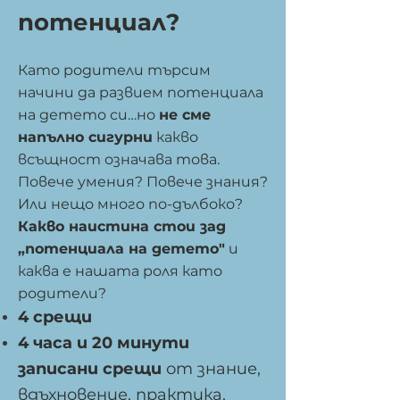
потенциал?
Като родители търсим
начини да развием потенциала
на детето си…но
не сме
напълно сигурни
какво
всъщност означава това.
Повече умения? Повече знания?
Или нещо много по-дълбоко?
Какво наистина стои зад
„потенциала на детето"
и
каква е нашата роля като
родители?
4 срещи
4 часа и 20 минути
записани срещи
от знание,
вдъхновение, практика,