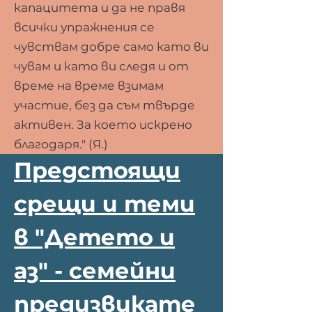
капацитета и да не правя
всички упражнения се
чувствам добре само като ви
чувам и като ви следя и от
време на време взимам
участие, без да съм твърде
активен. За което искрено
благодаря." (Я.)
Предстоящи
срещи и теми
в "Детето и
аз" - семейни
предизвикате