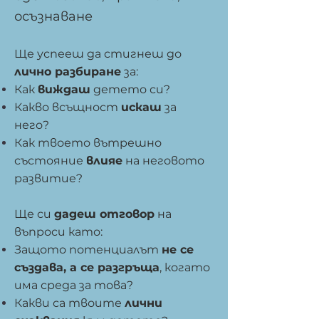
осъзнаване
Ще успееш да стигнеш до
лично разбиране
за:
Как
виждаш
детето си?
Какво всъщност
искаш
за
него?
Как твоето вътрешно
състояние
влияе
на неговото
развитие?
Ще си
дадеш отговор
на
въпроси като:
Защото потенциалът
не се
създава, а се разгръща
, когато
има среда за това?
Какви са твоите
лични