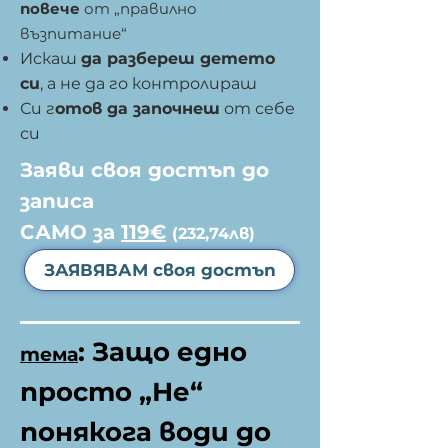
повече
от „правилно
възпитание“
Искаш
да разбереш детето
си
, а не да го контролираш
Си г
отов да започнеш
от себе
си
Заяви своя достъп до
записа
САМО за
119€
(232,74лв)
ЗАЯВЯВАМ своя достъп
:
Защо едно
тема
просто „Не“
понякога води до