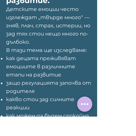
развитие.
Детските емоции често
изглеждат „твърде много“ —
гняв, плач, страх, истерии, но
зад тях стои нещо много по-
дълбоко.
В тази тема ще изследваме:
как децата преживяват
емоциите в различните
етапи на развитие
защо регулацията започва от
родителя
какво стои зад силните
реакции
как можем да бъдем спокойна
и сигурна опора