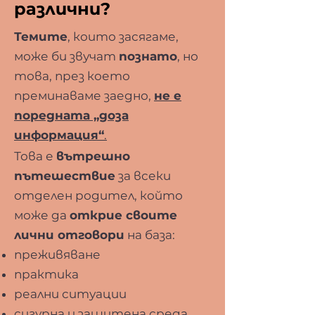
различни?
Темите
, които засягаме,
може би звучат
познато
, н
о
това, през което
преминаваме заедно,
не е
поредната „доза
информация“
.
Това е
вътрешно
пътешествие
за всеки
отделен родител, който
може да
открие своите
лични отговори
на база:
преживяване
практика
реални ситуации
сигурна и защитена среда