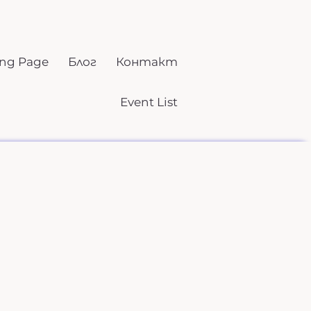
ng Page
Блог
Контакт
Event List
о, което правят,
а поемат още,
койствие.