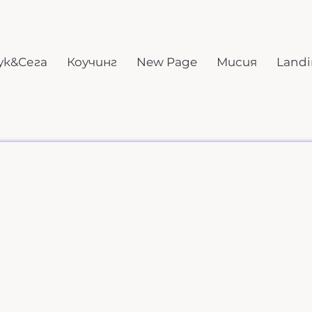
ук&Сега
Коучинг
New Page
Мисия
Landi
Виж дали е за мен?
ин да продължат и да се справят с всичк
що се върти в кръг.
стта, която носят, защото са свикнали д
лация, трудно се отпускат и намират спо
се учиш да бъдеш –