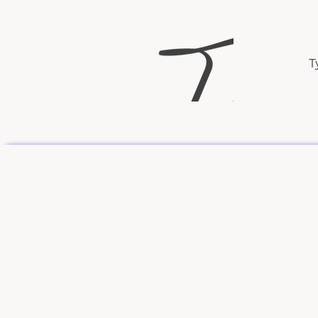
Т
Пространство за хора, които намират нач
но вече усещат тежест и умора, сякаш не
За хора, които не винаги осъзнават теже
вместо да спират и да се чуят.
За хора, които търсят емоционална регу
"Моето място" е пространство, в което 