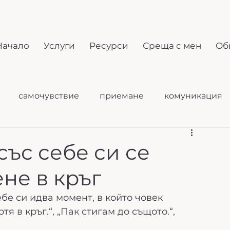
Начало
Услуги
Ресурси
Среща с мен
Об
самочувствие
приемане
комуникация
себеразбиране
взаимоотношения
със себе си се
ене в кръг
бе си идва момент, в който човек 
тя в кръг.“, „Пак стигам до същото.“, 