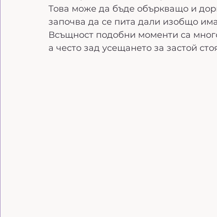
Това може да бъде объркващо и дор
започва да се пита дали изобщо им
Всъщност подобни моменти са много 
а често зад усещането за застой ст