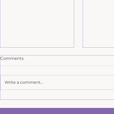
Comments
Write a comment...
Когато старите модели
Увереност
се повтарят: пътят към
себе си
разбиране и вътрешно