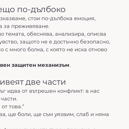
нещо по-дълбоко
зказваме, стои по-дълбока емоция, 
а за преживяване.
о темата, обяснява, анализира, описва 
чувство, защото не е достъчно безопасно, 
 с много болка, с която не иска отново 
твен защитен механизъм
.
живеят две части
ъг идва от вътрешен конфликт: в нас 
части.
от това.“
ва, ще боли, ще съм уязвим, слаб и няма 