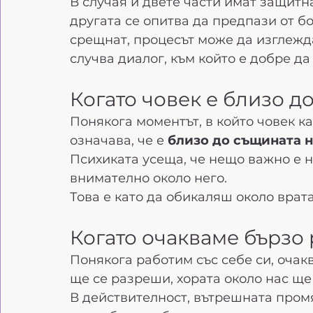
В случая и двете части имат защитн
другата се опитва да предпази от бол
срещнат, процесът може да изглежда
случва диалог, към който е добре д
Когато човек е близо д
Понякога моментът, в който човек каз
означава, че е 
близо до същината н
Психиката усеща, че нещо важно е н
внимателно около него.
Това е като да обикаляш около врат
Когато очакваме бързо
Понякога работим със себе си, очак
ще се разреши, хората около нас ще
В действителност, вътрешната промя