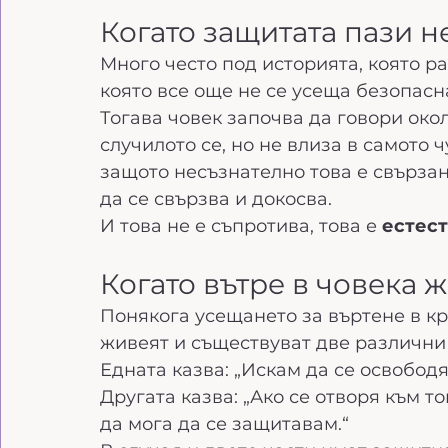
Когато защитата пази 
Много често под историята, която ра
която все още не се усеща безопасн
Тогава човек започва да говори окол
случилото се, но не влиза в самото 
защото несъзнателно това е свързано
да се свързва и докосва. 
И това не е съпротива, това е 
естес
Когато вътре в човека 
Понякога усещането за въртене в кр
живеят и съществуват две различни 
Едната казва: „Искам да се освободя 
Другата казва: „Ако се отворя към то
да мога да се защитавам.“