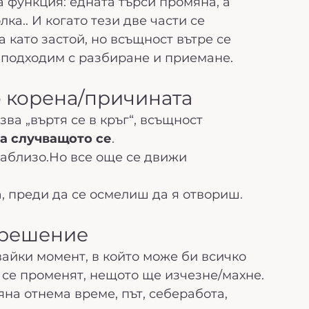
а функция: едната търси промяна, а 
ка.. И когато тези две части се 
 като застой, но всъщност вътре се 
а подходим с разбиране и приемане.
о корена/причината
ва „въртя се в кръг“, всъщност 
а случващото се
.
аблизо.Но все още се движи 
а, преди да се осмелиш да я отвориш.
 решение
вайки момент, в който може би всичко 
 се променят, нещото ще изчезне/махне.
на отнема време, път, себеработа, 