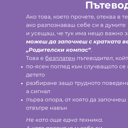
изцеление
Пътевод
Ако това, което прочете, отеква в те
ако разпознаваш себе си в думите
и усещаш, че тук има нещо важно з
можеш да започнеш с кратката в
„Родителски компас“
.
Това е
безплатен
пътеводител
, кой
по-ясен поглед към случващото се 
детето
разбиране защо трудното поведени
а сигнал
първа опора, от която да започнеш
отвътре навън
Не като още една техника.