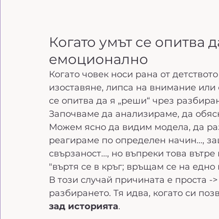
Когато умът се опитва д
емоционално
Когато човек носи рана от детствот
изоставяне, липса на внимание или 
се опитва да я „реши“ чрез разбира
Започваме да анализираме, да обяс
Можем ясно да видим модела, да ра
реагираме по определен начин..., за
свързаност..., но въпреки това вътре
"въртя се в кръг; връщам се на едно 
В този случай причината е проста ->
разбирането. Тя идва, когато си поз
зад историята
.