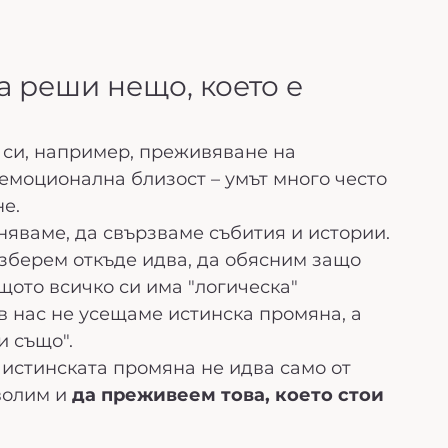
а реши нещо, което е 
о си, например, преживяване на 
емоционална близост – умът много често 
не.
няваме, да свързваме събития и истории.
зберем откъде идва, да обясним защо 
щото всичко си има "логическа" 
 в нас не усещаме истинска промяна, а 
и също".
 истинската промяна не идва само от 
волим и 
да преживеем това, което стои 