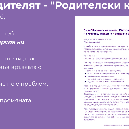
ителят - "Родителски 
б,
а теб —
ерсия на
то ще ти даде:
във връзката с
е не е проблем,
 промяната