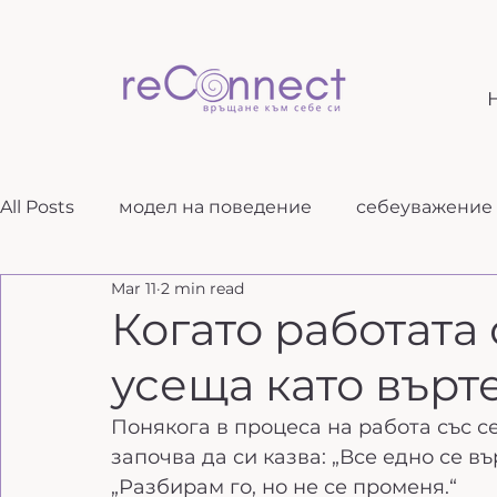
All Posts
модел на поведение
себеуважение
Mar 11
2 min read
как говоря
развитие
самопознание
Когато работата 
усеща като върт
самонаблюдение
възпитание
Понякога в процеса на работа със се
започва да си казва: „Все едно се вър
„Разбирам го, но не се променя.“