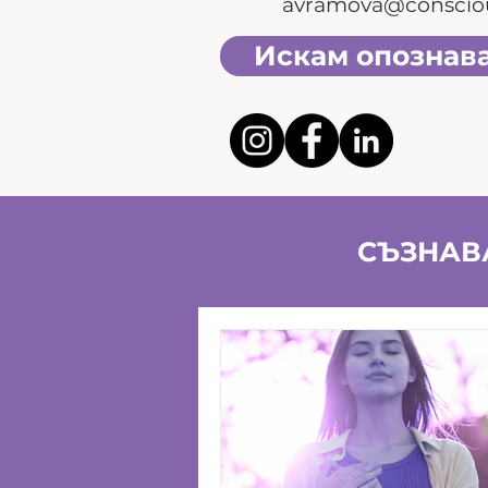
avramova@conscio
Искам опознав
СЪЗНАВА