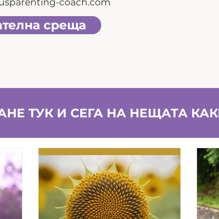
usparenting-coach.com
ателна среща
НЕ ТУК И СЕГА НА НЕЩАТА КА