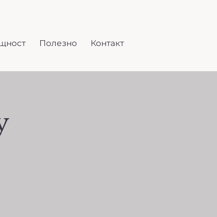
щност
Полезно
Контакт
y