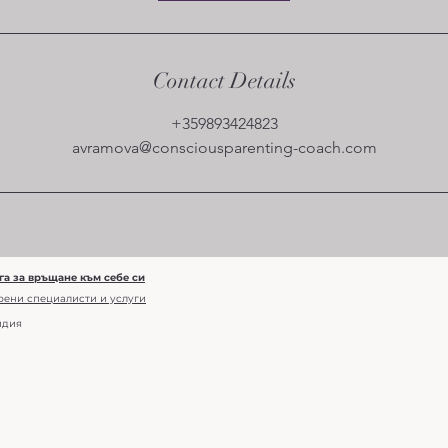
Contact Details
+359893424823
avramova@consciousparenting-coach.com
га за връщане към себе си
рени специалисти и услуги
идия