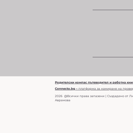
Родителски компас пътеводител и работна кни
Connecto.bg –
платформа за намиране на прове
2026 @Всички права запазени | Създадено от Л
Аврамова