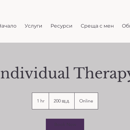
Начало
Услуги
Ресурси
Среща с мен
Об
Individual Therap
200
щатски
1 hr
1
200 щ.д.
Online
долара
h
Book Now