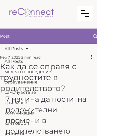
Post
All Posts
Feb 7, 2025
2 min read
All Posts
Как да се справя с
модел на поведение
трудностите в
себеуважение
родителството?
самочувствие
7 начина да постигна 
приемане
положителни 
комуникация
промени в 
как говоря
родителстването
развитие