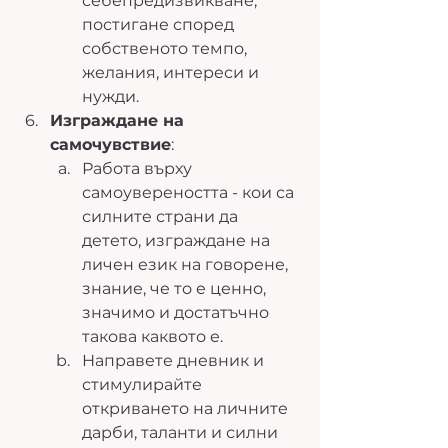
себепредизвикване, 
постигане според 
собственото темпо, 
желания, интереси и 
нужди. 
Изграждане на 
самочувствие
: 
Работа върху 
самоувереността - кои са 
силните страни да 
детето, изграждане на 
личен език на говорене, 
знание, че то е ценно, 
значимо и достатъчно 
такова каквото е.
Направете дневник и 
стимулирайте 
откриването на личните 
дарби, таланти и силни 