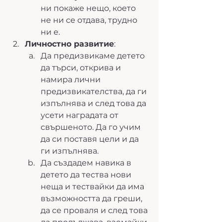
ни покаже нещо, което 
не ни се отдава, трудно 
ни е. 
Личностно развитие
:
Да предизвикаме детето 
да търси, открива и 
намира лични 
предизвикателства, да ги 
изпълнява и след това да 
усети наградата от 
свършеното. Да го учим 
да си поставя цели и да 
ги изпълнява. 
Да създадем навика в 
детето да тества нови 
неща и тествайки да има 
възможността да греши, 
да се проваля и след това 