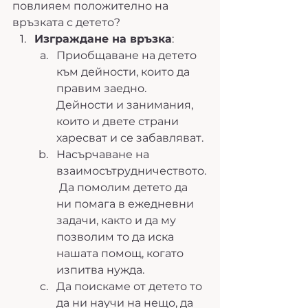
повлияем положително на 
връзката с детето?
Изграждане на връзка
:
Приобщаване на детето 
към дейности, които да 
правим заедно. 
Дейности и занимания, 
които и двете страни 
харесват и се забавляват. 
Насърчаване на 
взаимосътрудничеството.
 Да помолим детето да 
ни помага в ежедневни 
задачи, както и да му 
позволим то да иска 
нашата помощ, когато 
изпитва нужда.
Да поискаме от детето то 
да ни научи на нещо, да 