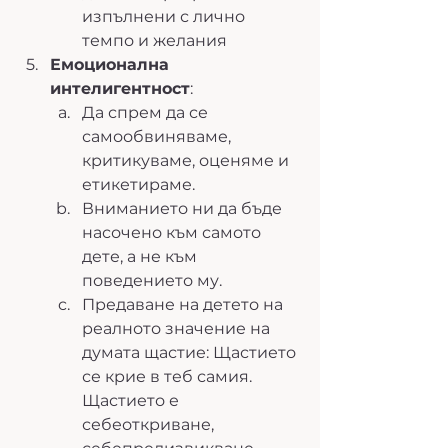
изпълнени с лично 
темпо и желания
Емоционална 
интелигентност
:
Да спрем да се 
самообвиняваме, 
критикуваме, оценяме и 
етикетираме.
Вниманието ни да бъде 
насочено към самото 
дете, а не към 
поведението му.
Предаване на детето на 
реалното значение на 
думата щастие: Щастието 
се крие в теб самия. 
Щастието е 
себеоткриване, 