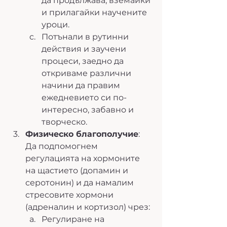
да продължава, вземайки 
и прилагайки научените 
уроци.
Потънали в рутинни 
действия и заучени 
процеси, заедно да 
откриваме различни 
начини да правим 
ежедневието си по-
интересно, забавно и 
творческо. 
Физическо благополучие
: 
Да подпомогнем 
регулацията на хормоните 
на щастието (допамин и 
серотонин) и да намалим 
стресовите хормони 
(адреналин и кортизол) чрез:
Регулиране на 